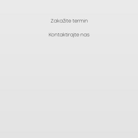
zadovoljstvo pri gotovom radu.
Zakažite termin
Kontaktirajte nas